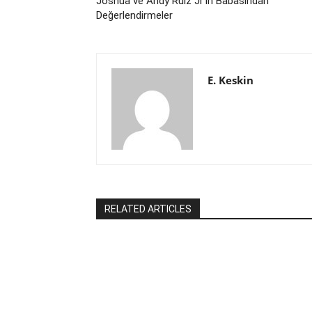
Joshua ve Andy Ruiz Jr’ın Babasından
Değerlendirmeler
E. Keskin
RELATED ARTICLES