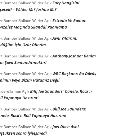
Fury Hangisini
rt Bomber Balloon Wilder
Açık
çecek? – Wilder Mı? Joshua Mı?
Estrada Ve Roman
rt Bomber Balloon Wilder
Açık
nzalez Maçında Skandal Puanlama
Avni Yıldırım:
rt Bomber Balloon Wilder
Açık
düğüm İçin Özür Dilerim
Anthony Joshua: Benim
rt Bomber Balloon Wilder
Açık
im Şovu Sonlandırmaktır!
WBC Başkanı: Bu Dövüş
rt Bomber Balloon Wilder
Açık
ni’nin Veya Bizim Hatamız Değil
Billj Joe Saunders: Canelo, Rock’n
nderellaman
Açık
ll Yapmaya Hazırım!
Billj Joe Saunders:
rt Bomber Balloon Wilder
Açık
nelo, Rock’n Roll Yapmaya Hazırım!
Joel Diaz: Avni
rt Bomber Balloon Wilder
Açık
ştükten sonra İyileşmedi