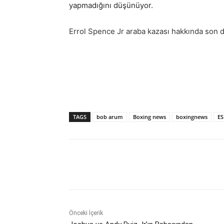
yapmadığını düşünüyor.
Errol Spence Jr araba kazası hakkında son 
TAGS
bob arum
Boxing news
boxingnews
E
Paylaş
Önceki İçerik