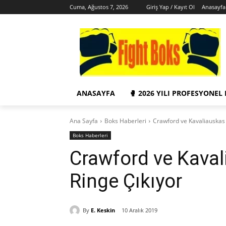
Cuma, Ağustos 7, 2026
Giriş Yap / Kayıt Ol
Anasayfa
ANASAYFA
🥊 2026 YILI PROFESYONEL
Ana Sayfa
Boks Haberleri
Crawford ve Kavaliauskas
Boks Haberleri
Crawford ve Kava
Ringe Çıkıyor
By
E. Keskin
10 Aralık 2019