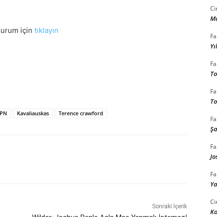
Ci
M
durum için
tıklayın
Fa
Yı
Fa
To
Fa
To
SPN
Kavaliauskas
Terence crawford
Fa
Şa
Fa
Jo
Fa
Ya
Ci
Sonraki İçerik
K