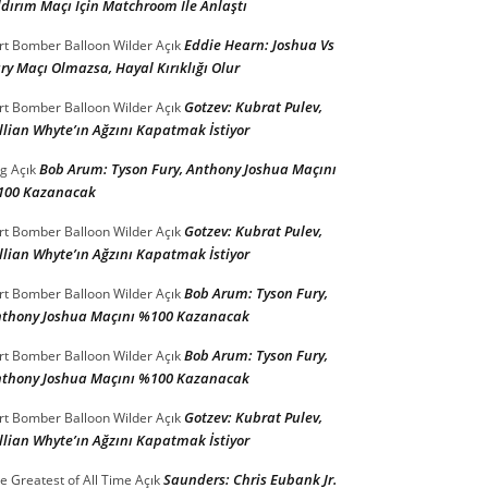
ldırım Maçı İçin Matchroom İle Anlaştı
Eddie Hearn: Joshua Vs
rt Bomber Balloon Wilder
Açık
ry Maçı Olmazsa, Hayal Kırıklığı Olur
Gotzev: Kubrat Pulev,
rt Bomber Balloon Wilder
Açık
llian Whyte’ın Ağzını Kapatmak İstiyor
Bob Arum: Tyson Fury, Anthony Joshua Maçını
g
Açık
100 Kazanacak
Gotzev: Kubrat Pulev,
rt Bomber Balloon Wilder
Açık
llian Whyte’ın Ağzını Kapatmak İstiyor
Bob Arum: Tyson Fury,
rt Bomber Balloon Wilder
Açık
thony Joshua Maçını %100 Kazanacak
Bob Arum: Tyson Fury,
rt Bomber Balloon Wilder
Açık
thony Joshua Maçını %100 Kazanacak
Gotzev: Kubrat Pulev,
rt Bomber Balloon Wilder
Açık
llian Whyte’ın Ağzını Kapatmak İstiyor
Saunders: Chris Eubank Jr.
e Greatest of All Time
Açık