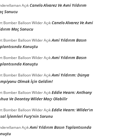
Canelo Alvarez Ve Avni Yıldırım
nderellaman
Açık
aç Sonucu
Canelo Alvarez Ve Avni
rt Bomber Balloon Wilder
Açık
ldırım Maç Sonucu
Avni Yıldırım Basın
rt Bomber Balloon Wilder
Açık
plantısında Konuştu
Avni Yıldırım Basın
rt Bomber Balloon Wilder
Açık
plantısında Konuştu
Avni Yıldırım: Dünya
rt Bomber Balloon Wilder
Açık
mpiyonu Olmak İçin Geldim!
Eddie Hearn: Anthony
rt Bomber Balloon Wilder
Açık
shua Ve Deontay Wilder Maçı Olabilir
Eddie Hearn: Wilder’ın
rt Bomber Balloon Wilder
Açık
sal İşlemleri Fury’nin Sorunu
Avni Yıldırım Basın Toplantısında
nderellaman
Açık
onuştu