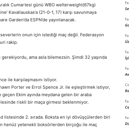
Fa
 Aralık Cumartesi günü WBO welterweight(67kg)
Se
ine’ Kavaliauskas’a (21-0-1, 17) karşı savunmaya
Fa
uare Garden’da ESPN’de yayınlanacak.
Go
severlerin onun için istediği maç değil. Federasyon
Fa
Üz
ri rakip.
Fa
ı gerekiyordu, ama asla bilemezsin. Şimdi 32 yaşında
İş
Fa
Av
e ile karşılaşmasını istiyor.
Ci
wn Porter ve Errol Spence Jr. ile eşleştirmek istiyor,
Ro
e geçen Ekim ayında meydana gelen bir araba
Fa
lesinde riskli bir maça girmesi beklenmiyor.
Ca
listesinde 2. sırada. Boksta en iyi dövüşçülerden biri
Fa
Dü
’ın henüz yetenekli boksörlerden birçoğu ile maç