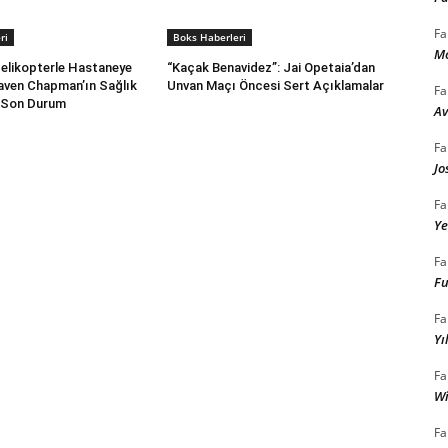
Fa
ri
Boks Haberleri
Mc
elikopterle Hastaneye
“Kaçak Benavidez”: Jai Opetaia’dan
Raven Chapman’ın Sağlık
Unvan Maçı Öncesi Sert Açıklamalar
Fa
 Son Durum
Av
Fa
Jo
Fa
Ye
Fa
Fu
Fa
Yı
Fa
Wi
Fa