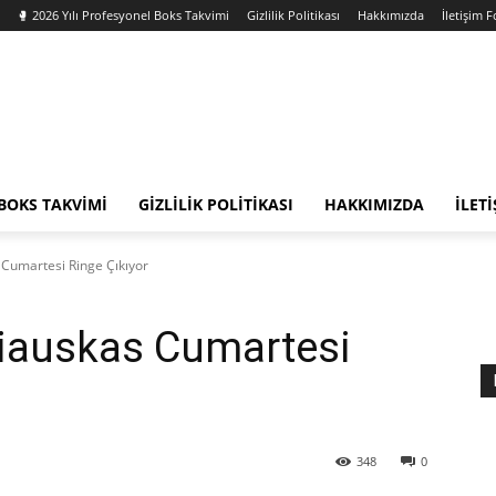
🥊 2026 Yılı Profesyonel Boks Takvimi
Gizlilik Politikası
Hakkımızda
İletişim 
 BOKS TAKVIMI
GIZLILIK POLITIKASI
HAKKIMIZDA
İLET
 Cumartesi Ringe Çıkıyor
liauskas Cumartesi
348
0