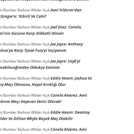
Avni Yıldırım’dan
rt Bomber Balloon Wilder
Açık
Gregor’a: ‘Kibirli Ve Cahil’
Joel Diaz: Canelo,
rt Bomber Balloon Wilder
Açık
ni’nin Gücüne Karşı Dikkatli Olmalı
Joe Joyce: Anthony
rt Bomber Balloon Wilder
Açık
shua’ya Karşı Tyson Fury’yi Seçiyorum
Joe Joyce: Usyk’yi
rt Bomber Balloon Wilder
Açık
nebileceğimden Oldukça Eminim
Eddie Hearn: Joshua Vs
rt Bomber Balloon Wilder
Açık
ry Maçı Olmazsa, Hayal Kırıklığı Olur
Canelo Alvarez: Avni
rt Bomber Balloon Wilder
Açık
ldırım Maçı Heyecan Verici Olacak!
Eddie Hearn: Deontay
rt Bomber Balloon Wilder
Açık
lder Ve Dillian Whyte Büyük Maç Olabilir
Canelo Alvarez, Avni
rt Bomber Balloon Wilder
Açık