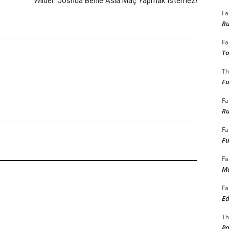
Wilder: Joshua Benle Asla Maç Yapmak İstemez!
Fa
Ru
Fa
To
Th
Fu
Fa
Ru
Fa
Fu
Fa
Ma
Fa
Ed
Th
Pa