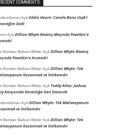
RECENT COMMENTS
Eddie Hearn: Canelo Bana Usyk’i
nderellaman
Açık
neceğim Dedi
Dillian Whyte Rövanş Maçında Povetkin’e
min
Açık
ımadı!
Dillian Whyte Rövanş
rt Bomber Balloon Wilder
Açık
çında Povetkin’e Acımadı!
Dillian Whyte: Tek
rt Bomber Balloon Wilder
Açık
tivasyonum Kazanmak ve İntikamdır
Teddy Atlas: Joshua,
rt Bomber Balloon Wilder
Açık
ry Karşısında Karanlığa Geri Dönecek
Dillian Whyte: Tek Motivasyonum
nderellaman
Açık
zanmak ve İntikamdır
Dillian Whyte: Tek
rt Bomber Balloon Wilder
Açık
tivasyonum Kazanmak ve İntikamdır