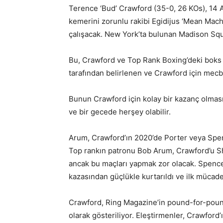
Terence ‘Bud’ Crawford (35-0, 26 KOs), 14
kemerini zorunlu rakibi Egidijus ‘Mean Mach
çalışacak. New York’ta bulunan Madison Sq
Bu, Crawford ve Top Rank Boxing’deki boks 
tarafından belirlenen ve Crawford için mecbu
Bunun Crawford için kolay bir kazanç olmas
ve bir gecede herşey olabilir.
Arum, Crawford’ın 2020’de Porter veya Spenc
Top rankın patronu Bob Arum, Crawford’u Sha
ancak bu maçları yapmak zor olacak. Spenc
kazasından güçlükle kurtarıldı ve ilk mücade
Crawford, Ring Magazine’in pound-for-pound 
olarak gösteriliyor. Eleştirmenler, Crawford