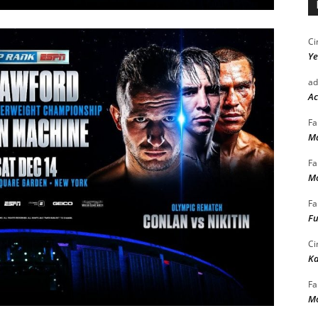
Ci
Ye
ad
Ac
Fa
Ma
Fa
Mo
Fa
Fu
Ci
Ka
Fa
Mo