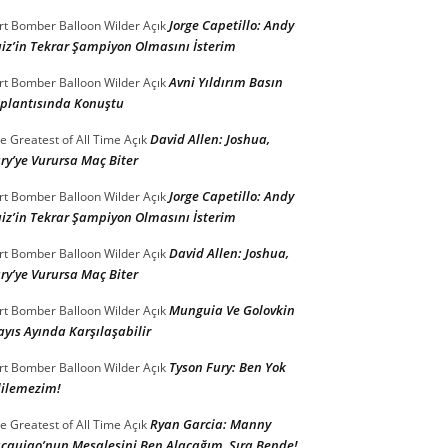
Jorge Capetillo: Andy
rt Bomber Balloon Wilder
Açık
iz’in Tekrar Şampiyon Olmasını İsterim
Avni Yıldırım Basın
rt Bomber Balloon Wilder
Açık
plantısında Konuştu
David Allen: Joshua,
e Greatest of All Time
Açık
ry’ye Vurursa Maç Biter
Jorge Capetillo: Andy
rt Bomber Balloon Wilder
Açık
iz’in Tekrar Şampiyon Olmasını İsterim
David Allen: Joshua,
rt Bomber Balloon Wilder
Açık
ry’ye Vurursa Maç Biter
Munguia Ve Golovkin
rt Bomber Balloon Wilder
Açık
yıs Ayında Karşılaşabilir
Tyson Fury: Ben Yok
rt Bomber Balloon Wilder
Açık
ilemezim!
Ryan Garcia: Manny
e Greatest of All Time
Açık
cquiao’nun Meşalesini Ben Alacağım, Sıra Bende!