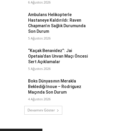
6 Ağustos 2026
Ambulans Helikopterle
Hastaneye Kaldırıldı: Raven
Chapman’ın Sağlık Durumunda
Son Durum
5 Ağustos 2026
“Kaçak Benavidez”: Jai
Opetaia’dan Unvan Maçı Öncesi
Sert Açıklamalar
5 Ağustos 2026
Boks Dünyasının Merakla
Beklediği Inoue – Rodriguez
Maçında Son Durum
4 Ağustos 2026
Devamını Göster