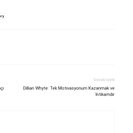
ury
Sonraki İçerik
çı
Dillian Whyte: Tek Motivasyonum Kazanmak ve
İntikamdır