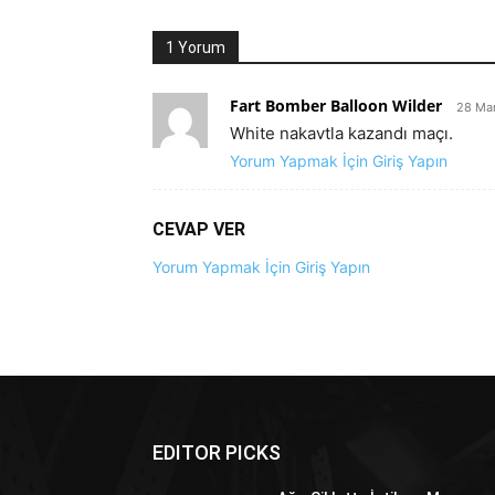
1 Yorum
Fart Bomber Balloon Wilder
28 Mar
White nakavtla kazandı maçı.
Yorum Yapmak İçin Giriş Yapın
CEVAP VER
Yorum Yapmak İçin Giriş Yapın
EDITOR PICKS