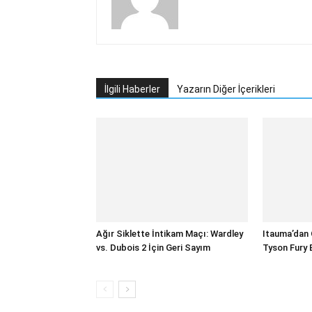
İlgili Haberler
Yazarın Diğer İçerikleri
Ağır Siklette İntikam Maçı: Wardley
Itauma’dan 
vs. Dubois 2 İçin Geri Sayım
Tyson Fury E