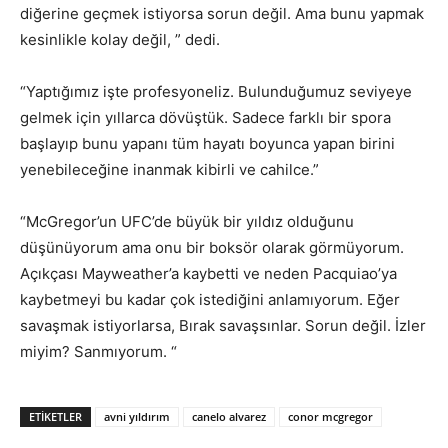
diğerine geçmek istiyorsa sorun değil. Ama bunu yapmak
kesinlikle kolay değil, ” dedi.
“Yaptığımız işte profesyoneliz. Bulunduğumuz seviyeye
gelmek için yıllarca dövüştük. Sadece farklı bir spora
başlayıp bunu yapanı tüm hayatı boyunca yapan birini
yenebileceğine inanmak kibirli ve cahilce.”
“McGregor’un UFC’de büyük bir yıldız olduğunu
düşünüyorum ama onu bir boksör olarak görmüyorum.
Açıkçası Mayweather’a kaybetti ve neden Pacquiao’ya
kaybetmeyi bu kadar çok istediğini anlamıyorum. Eğer
savaşmak istiyorlarsa, Bırak savaşsınlar. Sorun değil. İzler
miyim? Sanmıyorum. “
ETIKETLER
avni yıldırım
canelo alvarez
conor mcgregor