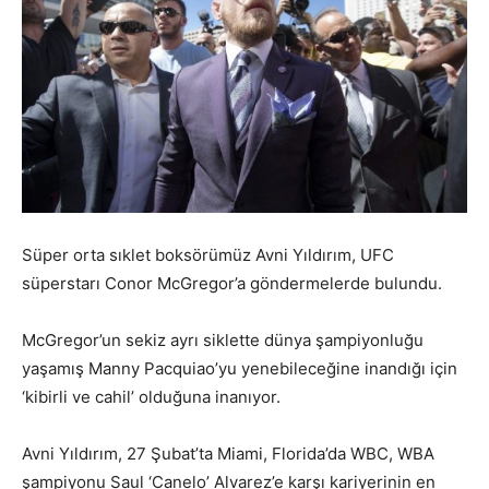
Süper orta sıklet boksörümüz Avni Yıldırım, UFC
süperstarı Conor McGregor’a göndermelerde bulundu.
McGregor’un sekiz ayrı siklette dünya şampiyonluğu
yaşamış Manny Pacquiao’yu yenebileceğine inandığı için
‘kibirli ve cahil’ olduğuna inanıyor.
Avni Yıldırım, 27 Şubat’ta Miami, Florida’da WBC, WBA
şampiyonu Saul ‘Canelo’ Alvarez’e karşı kariyerinin en