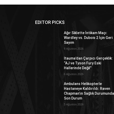
EDITOR PICKS
Ağır Siklette İntikam Maçı:
Wardley vs. Dubois 2 İçin Geri
Sayım
8 Ağustos 2026
Itauma’dan Çarpıcı Gerçeklik:
“AJ ve Tyson Fury Eski
Hallerinde Değil”
6 Ağustos 2026
Ambulans Helikopterle
Hastaneye Kaldırıldı: Raven
Chapman’ın Sağlık Durumund
Son Durum
5 Ağustos 2026