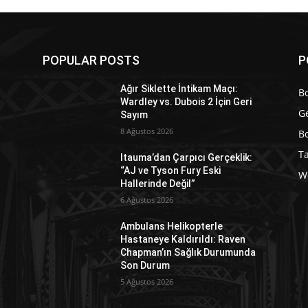
POPULAR POSTS
P
Ağır Siklette İntikam Maçı:
Bo
Wardley vs. Dubois 2 İçin Geri
G
Sayım
8 Ağustos 2026
Bo
T
Itauma’dan Çarpıcı Gerçeklik:
“AJ ve Tyson Fury Eski
W
Hallerinde Değil”
6 Ağustos 2026
Ambulans Helikopterle
Hastaneye Kaldırıldı: Raven
a
Chapman’ın Sağlık Durumunda
Son Durum
5 Ağustos 2026