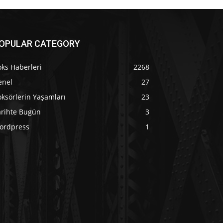
OPULAR CATEGORY
ks Haberleri
2268
enel
27
ksörlerin Yaşamları
23
arihte Bugün
3
ordpress
1