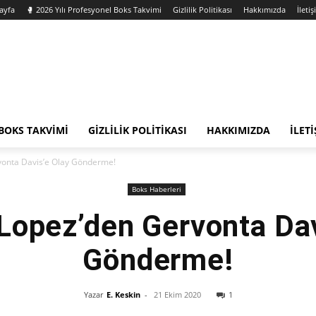
ayfa
🥊 2026 Yılı Profesyonel Boks Takvimi
Gizlilik Politikası
Hakkımızda
İleti
 BOKS TAKVIMI
GIZLILIK POLITIKASI
HAKKIMIZDA
İLET
vonta Davis’e Olay Gönderme!
Boks Haberleri
Lopez’den Gervonta Dav
Gönderme!
Yazar
E. Keskin
-
21 Ekim 2020
1