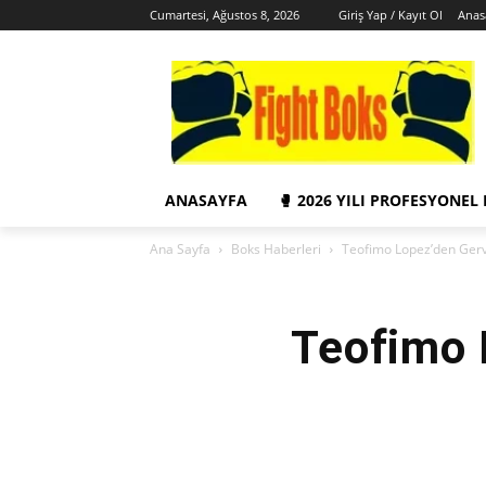
Cumartesi, Ağustos 8, 2026
Giriş Yap / Kayıt Ol
Anas
ANASAYFA
🥊 2026 YILI PROFESYONEL
Ana Sayfa
Boks Haberleri
Teofimo Lopez’den Ger
Teofimo 