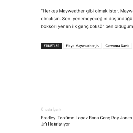
“Herkes Mayweather gibi olmak ister. Maywe
olmalısın. Seni yenemeyeceğini düşündüğün 
boksöri yenen ilk genç boksör ben olduğum 
ETIKETLER
Floyd Mayweather Jr.
Gervonta Davis
Önceki İçerik
Bradley: Teofimo Lopez Bana Genç Roy Jones
Jr.’ı Hatırlatıyor