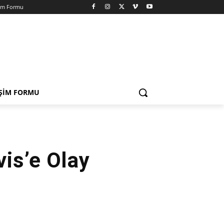
şim Formu
IŞIM FORMU
is’e Olay