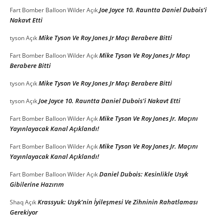
Joe Joyce 10. Rauntta Daniel Dubois’i
Fart Bomber Balloon Wilder
Açık
Nakavt Etti
Mike Tyson Ve Roy Jones Jr Maçı Berabere Bitti
tyson
Açık
Mike Tyson Ve Roy Jones Jr Maçı
Fart Bomber Balloon Wilder
Açık
Berabere Bitti
Mike Tyson Ve Roy Jones Jr Maçı Berabere Bitti
tyson
Açık
Joe Joyce 10. Rauntta Daniel Dubois’i Nakavt Etti
tyson
Açık
Mike Tyson Ve Roy Jones Jr. Maçını
Fart Bomber Balloon Wilder
Açık
Yayınlayacak Kanal Açıklandı!
Mike Tyson Ve Roy Jones Jr. Maçını
Fart Bomber Balloon Wilder
Açık
Yayınlayacak Kanal Açıklandı!
Daniel Dubois: Kesinlikle Usyk
Fart Bomber Balloon Wilder
Açık
Gibilerine Hazırım
Krassyuk: Usyk’nin İyileşmesi Ve Zihninin Rahatlaması
Shaq
Açık
Gerekiyor