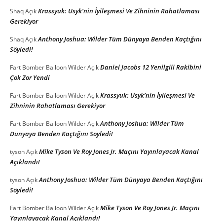
Krassyuk: Usyk’nin İyileşmesi Ve Zihninin Rahatlaması
Shaq
Açık
Gerekiyor
Anthony Joshua: Wilder Tüm Dünyaya Benden Kaçtığını
Shaq
Açık
Söyledi!
Daniel Jacobs 12 Yenilgili Rakibini
Fart Bomber Balloon Wilder
Açık
Çok Zor Yendi
Krassyuk: Usyk’nin İyileşmesi Ve
Fart Bomber Balloon Wilder
Açık
Zihninin Rahatlaması Gerekiyor
Anthony Joshua: Wilder Tüm
Fart Bomber Balloon Wilder
Açık
Dünyaya Benden Kaçtığını Söyledi!
Mike Tyson Ve Roy Jones Jr. Maçını Yayınlayacak Kanal
tyson
Açık
Açıklandı!
Anthony Joshua: Wilder Tüm Dünyaya Benden Kaçtığını
tyson
Açık
Söyledi!
Mike Tyson Ve Roy Jones Jr. Maçını
Fart Bomber Balloon Wilder
Açık
Yayınlayacak Kanal Açıklandı!