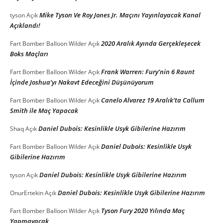
Mike Tyson Ve Roy Jones Jr. Maçını Yayınlayacak Kanal
tyson
Açık
Açıklandı!
2020 Aralık Ayında Gerçekleşecek
Fart Bomber Balloon Wilder
Açık
Boks Maçları
Frank Warren: Fury’nin 6 Raunt
Fart Bomber Balloon Wilder
Açık
İçinde Joshua’yı Nakavt Edeceğini Düşünüyorum
Canelo Alvarez 19 Aralık’ta Callum
Fart Bomber Balloon Wilder
Açık
Smith ile Maç Yapacak
Daniel Dubois: Kesinlikle Usyk Gibilerine Hazırım
Shaq
Açık
Daniel Dubois: Kesinlikle Usyk
Fart Bomber Balloon Wilder
Açık
Gibilerine Hazırım
Daniel Dubois: Kesinlikle Usyk Gibilerine Hazırım
tyson
Açık
Daniel Dubois: Kesinlikle Usyk Gibilerine Hazırım
OnurErtekin
Açık
Tyson Fury 2020 Yılında Maç
Fart Bomber Balloon Wilder
Açık
Yapmayacak