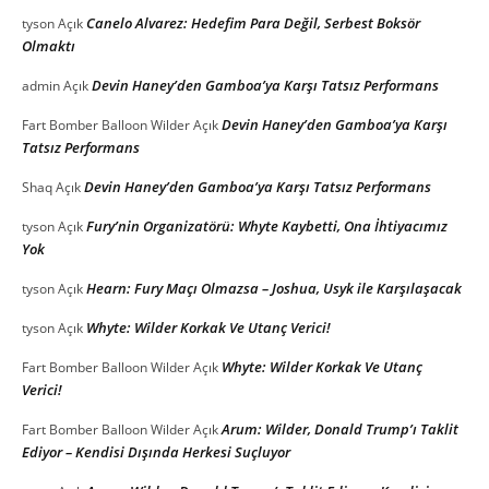
Canelo Alvarez: Hedefim Para Değil, Serbest Boksör
tyson
Açık
Olmaktı
Devin Haney’den Gamboa’ya Karşı Tatsız Performans
admin
Açık
Devin Haney’den Gamboa’ya Karşı
Fart Bomber Balloon Wilder
Açık
Tatsız Performans
Devin Haney’den Gamboa’ya Karşı Tatsız Performans
Shaq
Açık
Fury’nin Organizatörü: Whyte Kaybetti, Ona İhtiyacımız
tyson
Açık
Yok
Hearn: Fury Maçı Olmazsa – Joshua, Usyk ile Karşılaşacak
tyson
Açık
Whyte: Wilder Korkak Ve Utanç Verici!
tyson
Açık
Whyte: Wilder Korkak Ve Utanç
Fart Bomber Balloon Wilder
Açık
Verici!
Arum: Wilder, Donald Trump’ı Taklit
Fart Bomber Balloon Wilder
Açık
Ediyor – Kendisi Dışında Herkesi Suçluyor