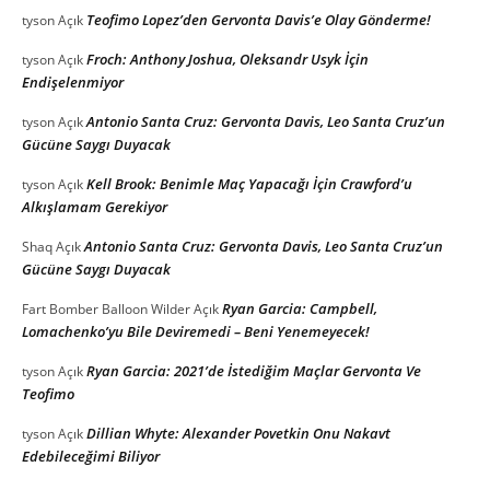
Teofimo Lopez’den Gervonta Davis’e Olay Gönderme!
tyson
Açık
Froch: Anthony Joshua, Oleksandr Usyk İçin
tyson
Açık
Endişelenmiyor
Antonio Santa Cruz: Gervonta Davis, Leo Santa Cruz’un
tyson
Açık
Gücüne Saygı Duyacak
Kell Brook: Benimle Maç Yapacağı İçin Crawford’u
tyson
Açık
Alkışlamam Gerekiyor
Antonio Santa Cruz: Gervonta Davis, Leo Santa Cruz’un
Shaq
Açık
Gücüne Saygı Duyacak
Ryan Garcia: Campbell,
Fart Bomber Balloon Wilder
Açık
Lomachenko’yu Bile Deviremedi – Beni Yenemeyecek!
Ryan Garcia: 2021’de İstediğim Maçlar Gervonta Ve
tyson
Açık
Teofimo
Dillian Whyte: Alexander Povetkin Onu Nakavt
tyson
Açık
Edebileceğimi Biliyor