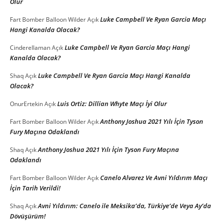
Olur
Luke Campbell Ve Ryan Garcia Maçı
Fart Bomber Balloon Wilder
Açık
Hangi Kanalda Olacak?
Luke Campbell Ve Ryan Garcia Maçı Hangi
Cinderellaman
Açık
Kanalda Olacak?
Luke Campbell Ve Ryan Garcia Maçı Hangi Kanalda
Shaq
Açık
Olacak?
Luis Ortiz: Dillian Whyte Maçı İyi Olur
OnurErtekin
Açık
Anthony Joshua 2021 Yılı İçin Tyson
Fart Bomber Balloon Wilder
Açık
Fury Maçına Odaklandı
Anthony Joshua 2021 Yılı İçin Tyson Fury Maçına
Shaq
Açık
Odaklandı
Canelo Alvarez Ve Avni Yıldırım Maçı
Fart Bomber Balloon Wilder
Açık
İçin Tarih Verildi!
Avni Yıldırım: Canelo ile Meksika’da, Türkiye’de Veya Ay’da
Shaq
Açık
Dövüşürüm!