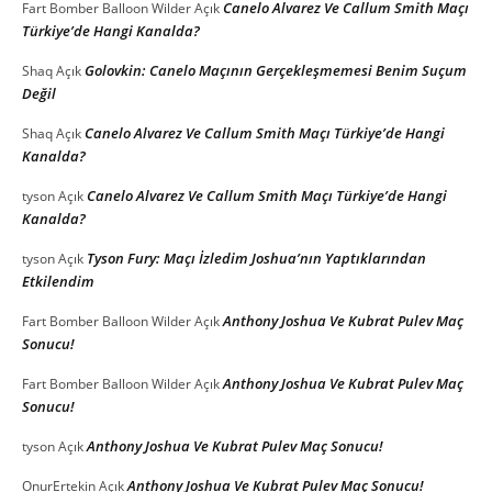
Canelo Alvarez Ve Callum Smith Maçı
Fart Bomber Balloon Wilder
Açık
Türkiye’de Hangi Kanalda?
Golovkin: Canelo Maçının Gerçekleşmemesi Benim Suçum
Shaq
Açık
Değil
Canelo Alvarez Ve Callum Smith Maçı Türkiye’de Hangi
Shaq
Açık
Kanalda?
Canelo Alvarez Ve Callum Smith Maçı Türkiye’de Hangi
tyson
Açık
Kanalda?
Tyson Fury: Maçı İzledim Joshua’nın Yaptıklarından
tyson
Açık
Etkilendim
Anthony Joshua Ve Kubrat Pulev Maç
Fart Bomber Balloon Wilder
Açık
Sonucu!
Anthony Joshua Ve Kubrat Pulev Maç
Fart Bomber Balloon Wilder
Açık
Sonucu!
Anthony Joshua Ve Kubrat Pulev Maç Sonucu!
tyson
Açık
Anthony Joshua Ve Kubrat Pulev Maç Sonucu!
OnurErtekin
Açık