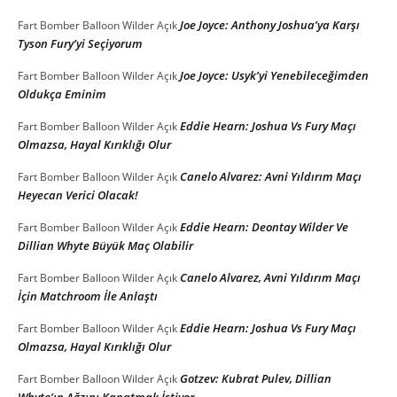
Joe Joyce: Anthony Joshua’ya Karşı
Fart Bomber Balloon Wilder
Açık
Tyson Fury’yi Seçiyorum
Joe Joyce: Usyk’yi Yenebileceğimden
Fart Bomber Balloon Wilder
Açık
Oldukça Eminim
Eddie Hearn: Joshua Vs Fury Maçı
Fart Bomber Balloon Wilder
Açık
Olmazsa, Hayal Kırıklığı Olur
Canelo Alvarez: Avni Yıldırım Maçı
Fart Bomber Balloon Wilder
Açık
Heyecan Verici Olacak!
Eddie Hearn: Deontay Wilder Ve
Fart Bomber Balloon Wilder
Açık
Dillian Whyte Büyük Maç Olabilir
Canelo Alvarez, Avni Yıldırım Maçı
Fart Bomber Balloon Wilder
Açık
İçin Matchroom İle Anlaştı
Eddie Hearn: Joshua Vs Fury Maçı
Fart Bomber Balloon Wilder
Açık
Olmazsa, Hayal Kırıklığı Olur
Gotzev: Kubrat Pulev, Dillian
Fart Bomber Balloon Wilder
Açık