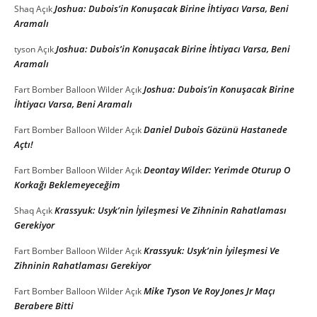
Joshua: Dubois’in Konuşacak Birine İhtiyacı Varsa, Beni
Shaq
Açık
Aramalı
Joshua: Dubois’in Konuşacak Birine İhtiyacı Varsa, Beni
tyson
Açık
Aramalı
Joshua: Dubois’in Konuşacak Birine
Fart Bomber Balloon Wilder
Açık
İhtiyacı Varsa, Beni Aramalı
Daniel Dubois Gözünü Hastanede
Fart Bomber Balloon Wilder
Açık
Açtı!
Deontay Wilder: Yerimde Oturup O
Fart Bomber Balloon Wilder
Açık
Korkağı Beklemeyeceğim
Krassyuk: Usyk’nin İyileşmesi Ve Zihninin Rahatlaması
Shaq
Açık
Gerekiyor
Krassyuk: Usyk’nin İyileşmesi Ve
Fart Bomber Balloon Wilder
Açık
Zihninin Rahatlaması Gerekiyor
Mike Tyson Ve Roy Jones Jr Maçı
Fart Bomber Balloon Wilder
Açık
Berabere Bitti