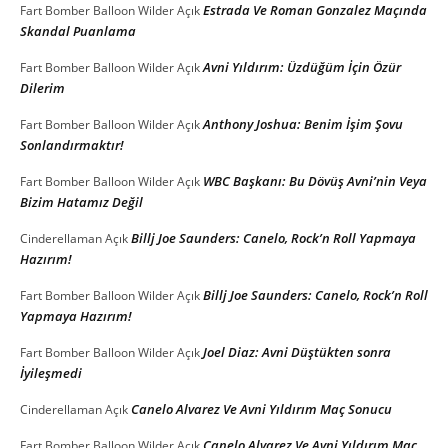
Estrada Ve Roman Gonzalez Maçında
Fart Bomber Balloon Wilder
Açık
Skandal Puanlama
Avni Yıldırım: Üzdüğüm İçin Özür
Fart Bomber Balloon Wilder
Açık
Dilerim
Anthony Joshua: Benim İşim Şovu
Fart Bomber Balloon Wilder
Açık
Sonlandırmaktır!
WBC Başkanı: Bu Dövüş Avni’nin Veya
Fart Bomber Balloon Wilder
Açık
Bizim Hatamız Değil
Billj Joe Saunders: Canelo, Rock’n Roll Yapmaya
Cinderellaman
Açık
Hazırım!
Billj Joe Saunders: Canelo, Rock’n Roll
Fart Bomber Balloon Wilder
Açık
Yapmaya Hazırım!
Joel Diaz: Avni Düştükten sonra
Fart Bomber Balloon Wilder
Açık
İyileşmedi
Canelo Alvarez Ve Avni Yıldırım Maç Sonucu
Cinderellaman
Açık
Canelo Alvarez Ve Avni Yıldırım Maç
Fart Bomber Balloon Wilder
Açık