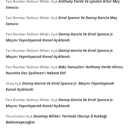
Anthony Yarde Ve Lyndon Artur Maç
Fart Bomber Balloon Wilder
Açık
Sonucu
Errol Spence Ve Danny Garcia Maç
Fart Bomber Balloon Wilder
Açık
Sonucu
Danny Garcia Ve Errol Spence Jr.
Fart Bomber Balloon Wilder
Açık
Maçını Yayınlayacak Kanal Açıklandı
Danny Garcia Ve Errol Spence Jr.
Fart Bomber Balloon Wilder
Açık
Maçını Yayınlayacak Kanal Açıklandı
Boks Sonuçları: Anthony Yarde Altıncı
Fart Bomber Balloon Wilder
Açık
Rauntta Dec Spelman’ı Nakavt Etti
Danny Garcia Ve Errol Spence Jr. Maçını Yayınlayacak
Shaq
Açık
Kanal Açıklandı
Danny Garcia Ve Errol Spence Jr.
Fart Bomber Balloon Wilder
Açık
Maçını Yayınlayacak Kanal Açıklandı
Deontay Wilder: Yerimde Oturup O Korkağı
OnurErtekin
Açık
Beklemeyeceğim