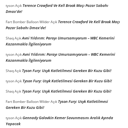
Terence Crawford Ve Kell Brook Maçı Pazar Sabahı
tyson
Açık
Dmax’de!
Terence Crawford Ve Kell Brook Maçı
Fart Bomber Balloon Wilder
Açık
Pazar Sabahı Dmax’de!
Avni Yıldırım: Parayı Umursamıyorum – WBC Kemerini
Shaq
Açık
Kazanmakla İlgileniyorum
Avni Yıldırım: Parayı Umursamıyorum – WBC Kemerini
tyson
Açık
Kazanmakla İlgileniyorum
Tyson Fury: Usyk Katletilmesi Gereken Bir Kuzu Gibi!
Shaq
Açık
Tyson Fury: Usyk Katletilmesi Gereken Bir Kuzu Gibi!
tyson
Açık
Tyson Fury: Usyk Katletilmesi Gereken Bir Kuzu Gibi!
Shaq
Açık
Tyson Fury: Usyk Katletilmesi
Fart Bomber Balloon Wilder
Açık
Gereken Bir Kuzu Gibi!
Gennady Golovkin Kemer Savunmasını Aralık Ayında
tyson
Açık
Yapacak