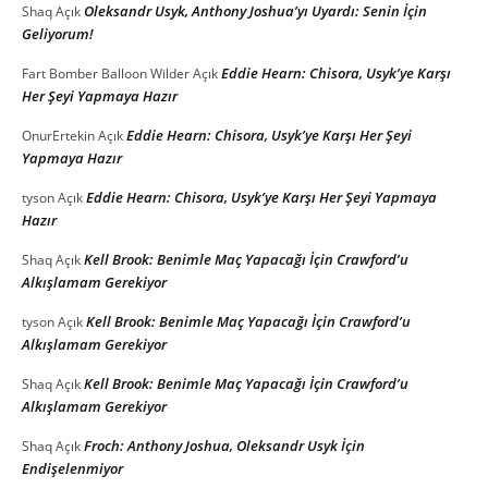
Oleksandr Usyk, Anthony Joshua’yı Uyardı: Senin İçin
Shaq
Açık
Geliyorum!
Eddie Hearn: Chisora, Usyk’ye Karşı
Fart Bomber Balloon Wilder
Açık
Her Şeyi Yapmaya Hazır
Eddie Hearn: Chisora, Usyk’ye Karşı Her Şeyi
OnurErtekin
Açık
Yapmaya Hazır
Eddie Hearn: Chisora, Usyk’ye Karşı Her Şeyi Yapmaya
tyson
Açık
Hazır
Kell Brook: Benimle Maç Yapacağı İçin Crawford’u
Shaq
Açık
Alkışlamam Gerekiyor
Kell Brook: Benimle Maç Yapacağı İçin Crawford’u
tyson
Açık
Alkışlamam Gerekiyor
Kell Brook: Benimle Maç Yapacağı İçin Crawford’u
Shaq
Açık
Alkışlamam Gerekiyor
Froch: Anthony Joshua, Oleksandr Usyk İçin
Shaq
Açık
Endişelenmiyor