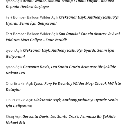
Arum: Wilder, Donald Trump’ı Taklit Ediyor – Kendisi
tyson
Açık
Dışında Herkesi Suçluyor
Oleksandr Usyk, Anthony Joshua’yı
Fart Bomber Balloon Wilder
Açık
Uyardı: Senin İçin Geliyorum!
Son Dakika! Canelo Alvarez Ve Avni
Fart Bomber Balloon Wilder
Açık
Yıldırım Maçı Geliyor – Emir Verildi!
Oleksandr Usyk, Anthony Joshua’yı Uyardı: Senin İçin
tyson
Açık
Geliyorum!
Gervonta Davis, Leo Santa Cruz’u Acımasız Bir Şekilde
tyson
Açık
Nakavt Etti
Tyson Fury Ve Deontay Wilder Maçı Olacak Mı? İste
OnurErtekin
Açık
Detaylar
Oleksandr Usyk, Anthony Joshua’yı Uyardı: Senin
OnurErtekin
Açık
İçin Geliyorum!
Gervonta Davis, Leo Santa Cruz’u Acımasız Bir Şekilde
Shaq
Açık
Nakavt Etti