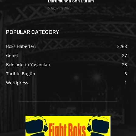
Durumunda Son Durum
5 Ağustos 2026
POPULAR CATEGORY
Boks Haberleri
2268
Genel
27
Boksörlerin Yaşamları
23
Tarihte Bugün
3
Wordpress
1