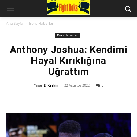
Ana Sayfa
Boks Haberleri
Boks Haberleri
Anthony Joshua: Kendimi
Hayal Kırıklığına
Uğrattım
Yazar
E. Keskin
-
22 Ağustos 2022
0