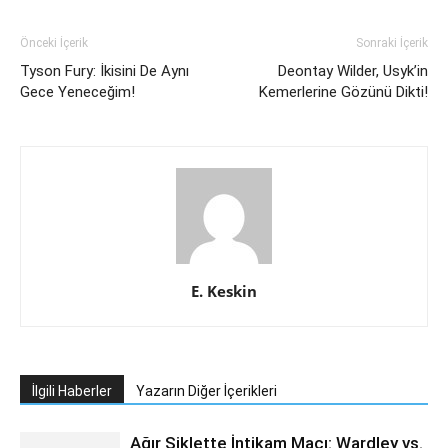
Önceki İçerik
Sonraki İçerik
Tyson Fury: İkisini De Aynı
Deontay Wilder, Usyk’in
Gece Yeneceğim!
Kemerlerine Gözünü Dikti!
E. Keskin
İlgili Haberler
Yazarın Diğer İçerikleri
Ağır Siklette İntikam Maçı: Wardley vs.