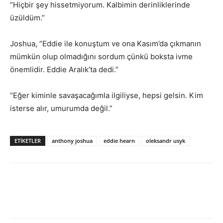
“Hiçbir şey hissetmiyorum. Kalbimin derinliklerinde
üzüldüm.”
Joshua, “Eddie ile konuştum ve ona Kasım’da çıkmanın
mümkün olup olmadığını sordum çünkü boksta ivme
önemlidir. Eddie Aralık’ta dedi.”
“Eğer kiminle savaşacağımla ilgiliyse, hepsi gelsin. Kim
isterse alır, umurumda değil.”
ETIKETLER
anthony joshua
eddie hearn
oleksandr usyk