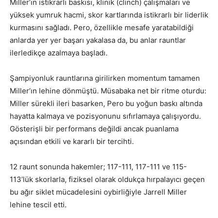
Miller’ın istikrarlı baskısı, klinik (clinch) çalışmaları ve
yüksek yumruk hacmi, skor kartlarında istikrarlı bir liderlik
kurmasını sağladı. Pero, özellikle mesafe yaratabildiği
anlarda yer yer başarı yakalasa da, bu anlar rauntlar
ilerledikçe azalmaya başladı.
Şampiyonluk rauntlarına girilirken momentum tamamen
Miller’ın lehine dönmüştü. Müsabaka net bir ritme oturdu:
Miller sürekli ileri basarken, Pero bu yoğun baskı altında
hayatta kalmaya ve pozisyonunu sıfırlamaya çalışıyordu.
Gösterişli bir performans değildi ancak puanlama
açısından etkili ve kararlı bir tercihti.
12 raunt sonunda hakemler; 117-111, 117-111 ve 115-
113’lük skorlarla, fiziksel olarak oldukça hırpalayıcı geçen
bu ağır siklet mücadelesini oybirliğiyle Jarrell Miller
lehine tescil etti.