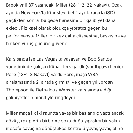
Brooklynli 37 yaşındaki Miller (28-1-2, 22 Nakavt), Ocak
ayında New York’ta Kingsley Ibeh’i ayrık kararla (SD)
geçtikten sonra, bu gece hanesine bir galibiyet daha
ekledi. Fiziksel olarak oldukça yıpratıcı geçen bu
performansta Miller, bir kez daha cüssesine, baskısına ve
biriken vuruş gücüne güvendi.
Karşısında ise Las Vegas’ta yaşayan ve Bob Santos
yönetiminde çalışan Kübalı ters gardlı (southpaw) Lenier
Pero (13-1, 8 Nakavt) vardı. Pero, maça WBA
sıralamasında 2. sırada girmişti ve geçen yıl Jordan
Thompson ile Detrailous Webster karşısında aldığı
galibiyetlerin moraliyle ringdeydi.
Miller maça ilk iki rauntta yavaş bir başlangıç yaptı ancak
dövüş, rakiplerin birbirine sokulduğu yıpratıcı bir yakın
mesafe savaşına dönüştükçe kontrolü yavaş yavaş eline