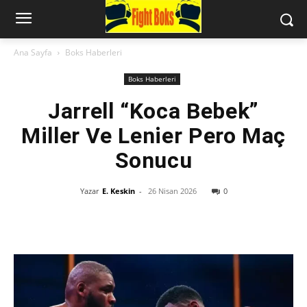
Ana Sayfa
Boks Haberleri
Boks Haberleri
Jarrell “Koca Bebek”
Miller Ve Lenier Pero Maç
Sonucu
Yazar
E. Keskin
-
26 Nisan 2026
0