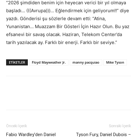
“2026 şimdiden benim için heyecan verici bir yıl olmaya
başladı… (((Avrupa)))… Eğlendirmek için geliyorum!!” diye
yazdı. Gönderisi şu sözlerle devam etti: “Atina,
Yunanistan… Muazzam Bir Gösteri İçin Hazır Olun. Bu yaz
efsanevi bir savaş olacak. Haziran, Telekom Center’da
tarih yazılacak ay. Farklı bir enerji. Farklı bir seviye.”
ETIKETLER
Floyd Mayweather Jr.
manny pacquiao
Mike Tyson
Önceki İçerik
Sonraki İçerik
Fabio Wardley’den Daniel
Tyson Fury, Daniel Dubois –