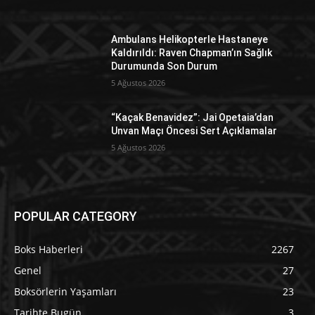
Ambulans Helikopterle Hastaneye
Kaldırıldı: Raven Chapman’ın Sağlık
Durumunda Son Durum
5 Ağustos 2026
“Kaçak Benavidez”: Jai Opetaia’dan
Unvan Maçı Öncesi Sert Açıklamalar
5 Ağustos 2026
POPULAR CATEGORY
Boks Haberleri
2267
Genel
27
Boksörlerin Yaşamları
23
Tarihte Bugün
3