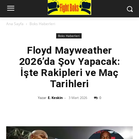
Ana Sayfa
Boks Haberleri
Boks Haberleri
Floyd Mayweather
2026’da Şov Yapacak:
İşte Rakipleri ve Maç
Tarihleri
Yazar
E. Keskin
-
3 Mart 2026
0