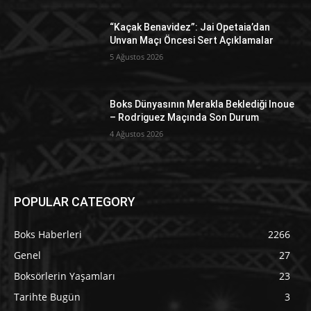
“Kaçak Benavidez”: Jai Opetaia’dan
Unvan Maçı Öncesi Sert Açıklamalar
5 Ağustos 2026
Boks Dünyasının Merakla Beklediği Inoue
– Rodriguez Maçında Son Durum
4 Ağustos 2026
POPULAR CATEGORY
Boks Haberleri
2266
Genel
27
Boksörlerin Yaşamları
23
Tarihte Bugün
3