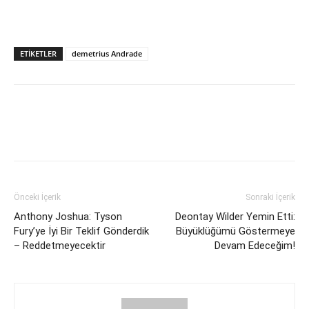
ETIKETLER
demetrius Andrade
Önceki İçerik
Sonraki İçerik
Anthony Joshua: Tyson
Deontay Wilder Yemin Etti:
Fury’ye İyi Bir Teklif Gönderdik
Büyüklüğümü Göstermeye
– Reddetmeyecektir
Devam Edeceğim!